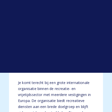
Open sollicitatie
Je beschikt over sterke communicatieve
Werken bij HYP
vaardigheden en kunt goed schakelen
Blogs
tussen verschillende werkzaamheden en
Alle blogs
stakeholders.
Je beschikt over een goede beheersing van
de Nederlandse taal en bij voorkeur ook
de Engelse taal.
Je hebt minimaal 2 jaar ervaring binnen het
HR-vakgebied.**
De organisatie
Je komt terecht bij een grote internationale
organisatie binnen de recreatie- en
vrijetijdssector met meerdere vestigingen in
Europa. De organisatie biedt recreatieve
diensten aan een brede doelgroep en blijft