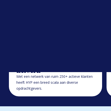
Open sollicitatie
Werken bij HYP
Blogs
Alle blogs
Ons netwerk wordt jouw
netwerk
Met een netwerk van ruim 250+ actieve klanten
heeft HYP een breed scala aan diverse
opdrachtgevers.