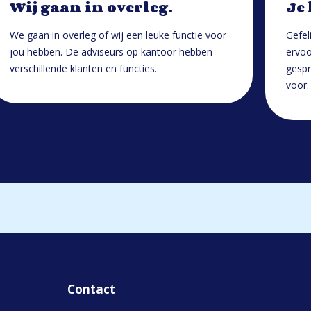
Wij gaan in overleg.
Je
We gaan in overleg of wij een leuke functie voor
Gefel
jou hebben. De adviseurs op kantoor hebben
ervoo
verschillende klanten en functies.
gespr
voor.
Contact