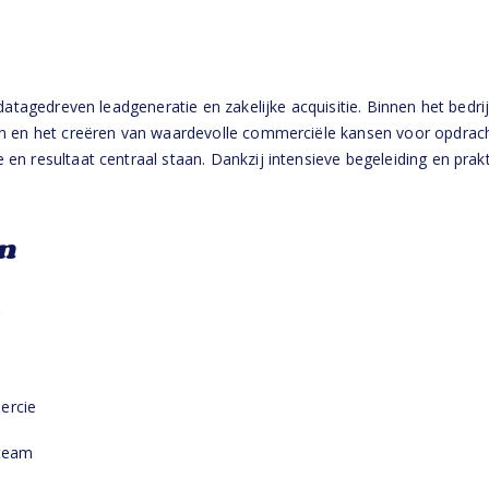
datagedreven leadgeneratie en zakelijke acquisitie. Binnen het bedri
n en het creëren van waardevolle commerciële kansen voor opdracht
n resultaat centraal staan. Dankzij intensieve begeleiding en prakti
n
r
ercie
 team