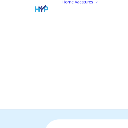
Home
Vacatures
Vacatur
Alle vac
Marketi
communi
Administ
Commer
Finance
Werken 
Open
sollicitat