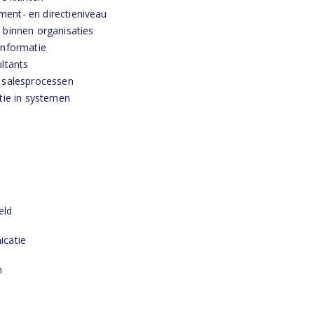
ent- en directieniveau
 binnen organisaties
informatie
ltants
 salesprocessen
tie in systemen
eld
icatie
n