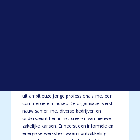
Open sollicitatie
Je hebt affiniteit met commercie en
Werken bij HYP
telefonisch klantcontact.
Blogs
Alle blogs
De organisatie
Je komt te werken bij een jonge,
snelgroeiende organisatie in de Randstad die
zich richt op datagedreven leadgeneratie.
Binnen deze omgeving staat kwaliteit boven
kwantiteit en ligt de focus op het opbouwen
van duurzame klantrelaties. Het team bestaat
uit ambitieuze jonge professionals met een
commerciële mindset. De organisatie werkt
nauw samen met diverse bedrijven en
ondersteunt hen in het creëren van nieuwe
zakelijke kansen. Er heerst een informele en
energieke werksfeer waarin ontwikkeling