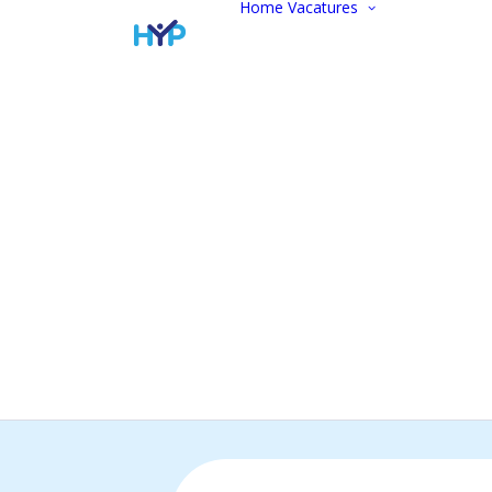
Home
Vacatures
Vacatur
Alle vac
Marketi
communi
Administ
Commer
Finance
Werken 
Open
sollicitat