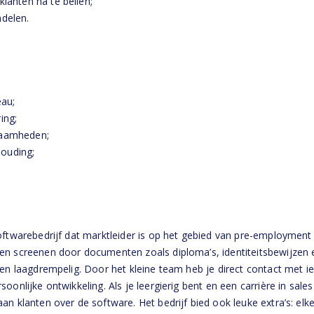
klanten na te bellen;
ndelen.
au;
ing;
zaamheden;
ouding;
oftwarebedrijf dat marktleider is op het gebied van pre-employment
en screenen door documenten zoals diploma’s, identiteitsbewijzen en
en laagdrempelig. Door het kleine team heb je direct contact met ied
oonlijke ontwikkeling. Als je leergierig bent en een carrière in sale
aan klanten over de software. Het bedrijf bied ook leuke extra’s: e