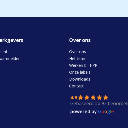
erkgevers
Over ons
alent
Over ons
 aanmelden
Het team
Werken bij HYP
Onze labels
Downloads
s
Contact
4.9
Gebaseerd op 92 beoordel
powered by
G
o
o
g
l
e