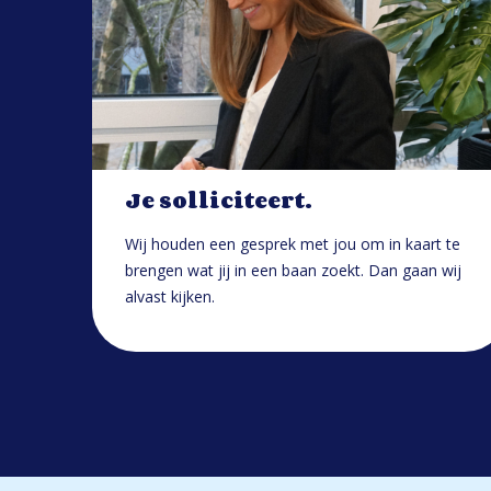
Je solliciteert.
Wij houden een gesprek met jou om in kaart te
brengen wat jij in een baan zoekt. Dan gaan wij
alvast kijken.