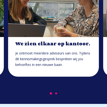
We zien elkaar op kantoor.
Je ontmoet meerdere adviseurs van ons. Tijdens
dit kennismakingsgesprek bespreken wij jou
behoeftes in een nieuwe baan.