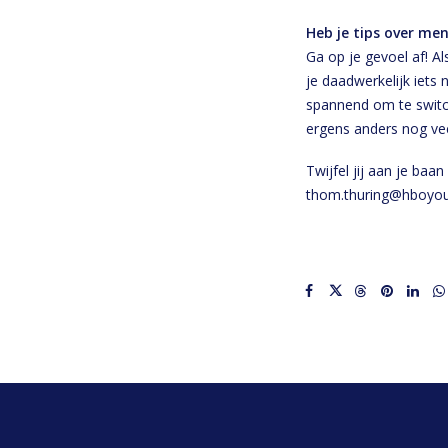
Heb je tips over me
Ga op je gevoel af! Als
je daadwerkelijk iets 
spannend om te switc
ergens anders nog ve
Twijfel jij aan je ba
thom.thuring@hboyoung