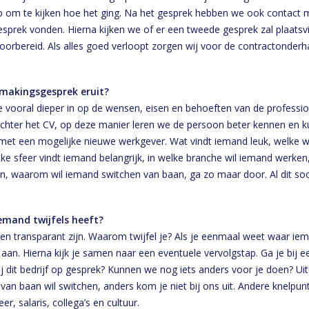
op om te kijken hoe het ging. Na het gesprek hebben we ook contact
 gesprek vonden. Hierna kijken we of er een tweede gesprek zal plaats
orbereid. Als alles goed verloopt zorgen wij voor de contractonderh
smakingsgesprek eruit?
e vooral dieper in op de wensen, eisen en behoeften van de professio
chter het CV, op deze manier leren we de persoon beter kennen en 
et een mogelijke nieuwe werkgever. Wat vindt iemand leuk, welke 
ke sfeer vindt iemand belangrijk, in welke branche wil iemand werken,
n, waarom wil iemand switchen van baan, ga zo maar door. Al dit so
iemand twijfels heeft?
jk en transparant zijn. Waarom twijfel je? Als je eenmaal weet waar iem
aan. Hierna kijk je samen naar een eventuele vervolgstap. Ga je bij ee
j dit bedrijf op gesprek? Kunnen we nog iets anders voor je doen? Uitein
an baan wil switchen, anders kom je niet bij ons uit. Andere knelp
er, salaris, collega’s en cultuur.