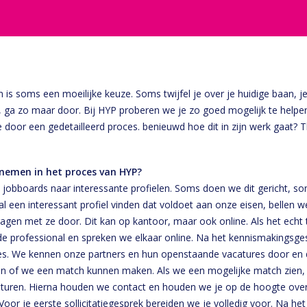
 is soms een moeilijke keuze. Soms twijfel je over je huidige baan, je
l, ga zo maar door. Bij HYP proberen we je zo goed mogelijk te helpe
 door een gedetailleerd proces. benieuwd hoe dit in zijn werk gaat? 
nemen in het proces van HYP?
 jobboards naar interessante profielen. Soms doen we dit gericht, s
l een interessant profiel vinden dat voldoet aan onze eisen, bellen 
gen met ze door. Dit kan op kantoor, maar ook online. Als het echt te
 professional en spreken we elkaar online. Na het kennismakingsge
s. We kennen onze partners en hun openstaande vacatures door en 
en of we een match kunnen maken. Als we een mogelijke match zien, 
uren. Hierna houden we contact en houden we je op de hoogte ove
or je eerste sollicitatiegesprek bereiden we je volledig voor. Na h