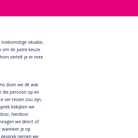
 toekomstige situatie,
n om de juiste keuze
Thom vertelt je er mee
oms doen we dit wat
we die persoon op en
 ver reizen zou zijn,
sprek bekijken we
door, hierdoor
vragen we direct of
r wanneer je op
et gesprek nemen we