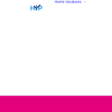
Home
Vacatures
Vacatur
Alle vac
Marketi
communi
Administ
Commer
Finance
Werken 
Open
sollicitat