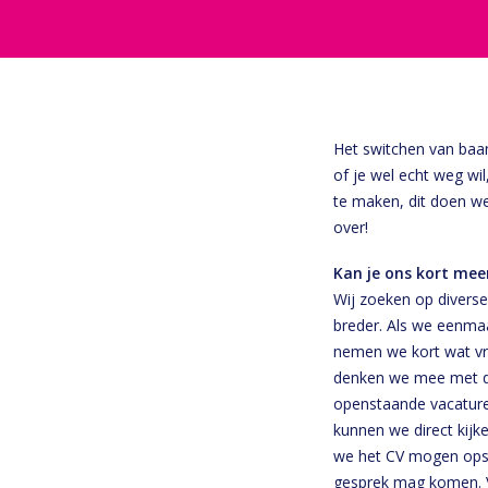
Het switchen van baan
of je wel echt weg wi
te maken, dit doen we
over!
Kan je ons kort mee
Wij zoeken op diverse
breder. Als we eenmaa
nemen we kort wat vra
denken we mee met de
openstaande vacature
kunnen we direct kijk
we het CV mogen opst
gesprek mag komen. Vo