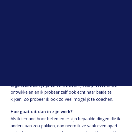
Ik denk deels vanuit mijn eigen ervaring. Ik denk dat ik
Open sollicitatie
daar veel dingen in mee kan geven. Je kunt dit verder ook
Werken bij HYP
sturen door trainingen van externe partijen die er weer
Blogs
met een andere blik op kijken. We huren mensen in die
Alle blogs
trainingen geven, denk aan een Esther of Trudy. Het kan
soms net helpen als iemand anders vanuit zijn of haar
expertise iets zegt. Sommige mensen zijn bijvoorbeeld
wat stiller van nature, je kunt ze dan in een situatie zetten
waarin ze iets meer uit hun comfortzone moeten treden,
waardoor je je ook zeker ontwikkelt. Daarna ga je zo’n
situatie bespreken, hoe ging het? Hoe kan ik daar de
volgende keer weer wat extra leren? Binnen onze
organisatie kan je je zowel persoonlijk als professioneel
ontwikkelen en ik probeer zelf ook echt naar beide te
kijken. Zo probeer ik ook zo veel mogelijk te coachen.
Hoe gaat dit dan in zijn werk?
Als ik iemand hoor bellen en er zijn bepaalde dingen die ik
anders aan zou pakken, dan neem ik ze vaak even apart