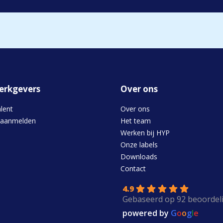
erkgevers
Over ons
alent
Over ons
 aanmelden
Het team
Werken bij HYP
Onze labels
Downloads
s
Contact
4.9
Gebaseerd op 92 beoordel
powered by
G
o
o
g
l
e