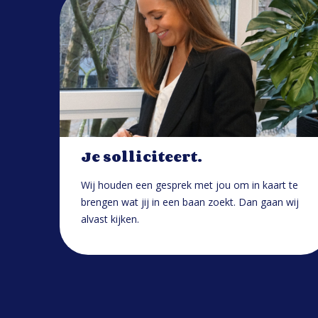
Je solliciteert.
Wij houden een gesprek met jou om in kaart te
brengen wat jij in een baan zoekt. Dan gaan wij
alvast kijken.