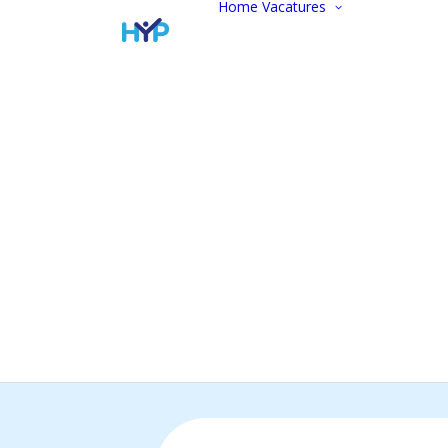
Home
Vacatures
Vacatur
Alle vac
Marketi
communi
Administ
Commer
Finance
Werken 
Open
sollicitat