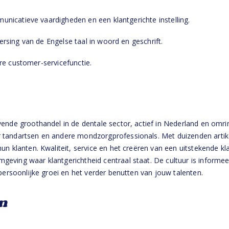
icatieve vaardigheden en een klantgerichte instelling.
sing van de Engelse taal in woord en geschrift.
re customer-servicefunctie.
vende groothandel in de dentale sector, actief in Nederland en omri
 tandartsen en andere mondzorgprofessionals. Met duizenden artike
un klanten. Kwaliteit, service en het creëren van een uitstekende kla
eving waar klantgerichtheid centraal staat. De cultuur is informee
 persoonlijke groei en het verder benutten van jouw talenten.
n