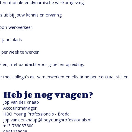
nternationale en dynamische werkomgeving.
it bij jouw kennis en ervaring.
on-werkverkeer.
aarsalaris.
per week te werken.
en, met aandacht voor groei en opleiding.
met collega’s die samenwerken en elkaar helpen centraal stellen.
Heb je nog vragen?
Jop van der Knaap
Accountmanager
HBO Young Professionals - Breda
jop.van.der.knaap@hboyoungprofessionals.nl
+13 763037300
0641159026