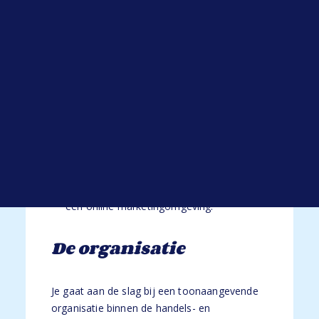
de huisstijlrichtlijnen.
Open sollicitatie
Werken bij HYP
Functie-eisen
Blogs
Alle blogs
Je beschikt over mbo+/hbo denkniveau, bij
voorkeur in de richting van marketing,
communicatie, e-commerce of
commerciële economie.
Je beschikt over een goede beheersing van
de Nederlandse taal.
Je hebt 1 tot 2 jaar werkervaring binnen
een online marketingomgeving.
De organisatie
Je gaat aan de slag bij een toonaangevende
organisatie binnen de handels- en