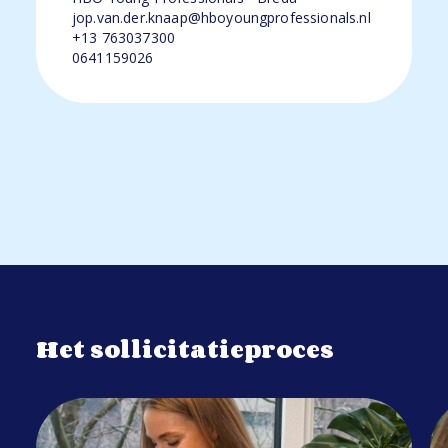
jop.van.der.knaap@hboyoungprofessionals.nl
+13 763037300
0641159026
Het sollicitatieproces