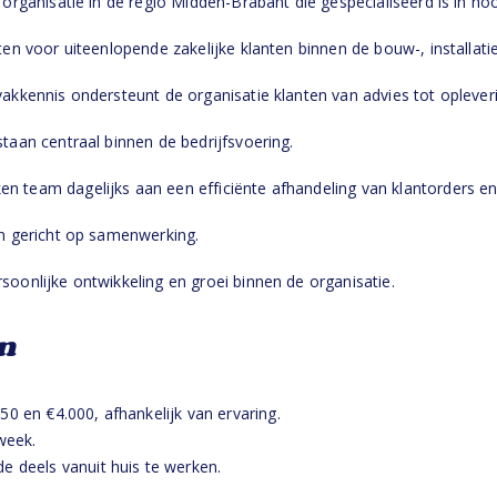
e organisatie in de regio Midden-Brabant die gespecialiseerd is in h
ten voor uiteenlopende zakelijke klanten binnen de bouw-, installati
vakkennis ondersteunt de organisatie klanten van advies tot oplever
staan centraal binnen de bedrijfsvoering.
n team dagelijks aan een efficiënte afhandeling van klantorders en
en gericht op samenwerking.
soonlijke ontwikkeling en groei binnen de organisatie.
n
0 en €4.000, afhankelijk van ervaring.
week.
e deels vanuit huis te werken.