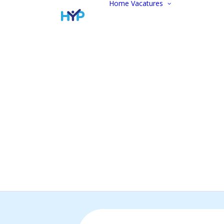
Home
Vacatures
Vacatur
Alle vac
Marketi
communi
Administ
Commer
Finance
Werken 
Open
sollicitat