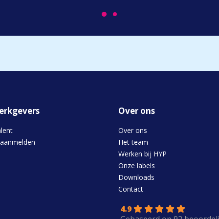
erkgevers
Over ons
alent
Over ons
 aanmelden
Het team
Werken bij HYP
Onze labels
Downloads
s
Contact
4.9