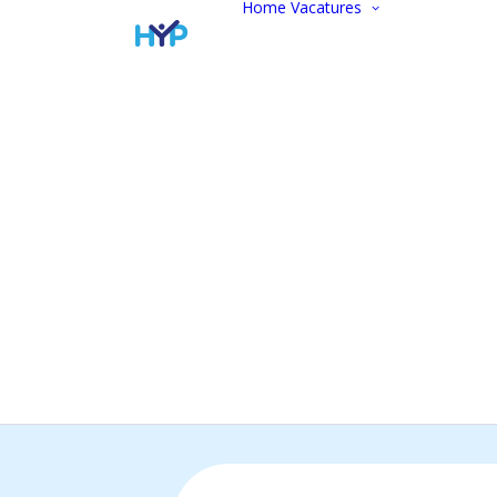
Home
Vacatures
Vacatur
Alle vac
Marketi
communi
Administ
Commer
Finance
Werken 
Open
sollicitat