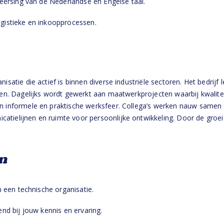
sing van de Nederlandse en Engelse taal.
gistieke en inkoopprocessen.
isatie die actief is binnen diverse industriële sectoren. Het bedrijf 
ingen. Dagelijks wordt gewerkt aan maatwerkprojecten waarbij kwali
en informele en praktische werksfeer. Collega’s werken nauw same
atielijnen en ruimte voor persoonlijke ontwikkeling. Door de groei
n
en technische organisatie.
bij jouw kennis en ervaring.