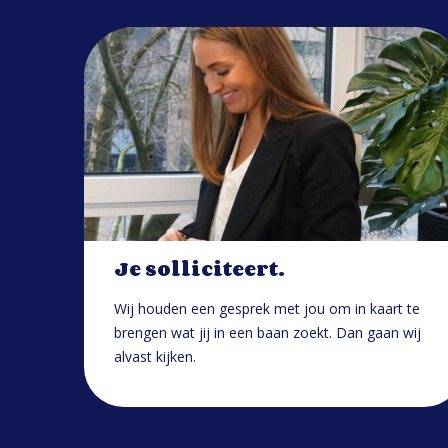
Je solliciteert.
Wij houden een gesprek met jou om in kaart te
brengen wat jij in een baan zoekt. Dan gaan wij
alvast kijken.