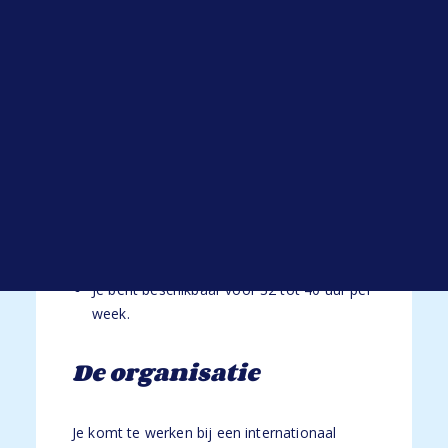
Functie-eisen
Open sollicitatie
Werken bij HYP
Blogs
Je beschikt over mbo-niveau 4 werk- en
Alle blogs
denkniveau in financiële administratie of
een vergelijkbare richting.
Je beschikt over een goede beheersing van
de Nederlandse taal en voldoende kennis
van de Engelse taal.
Je hebt minimaal 2 jaar ervaring in een
vergelijkbare functie binnen de financiële
administratie of crediteurenadministratie.
Je bent beschikbaar voor 32 tot 40 uur per
week.
De organisatie
Je komt te werken bij een internationaal