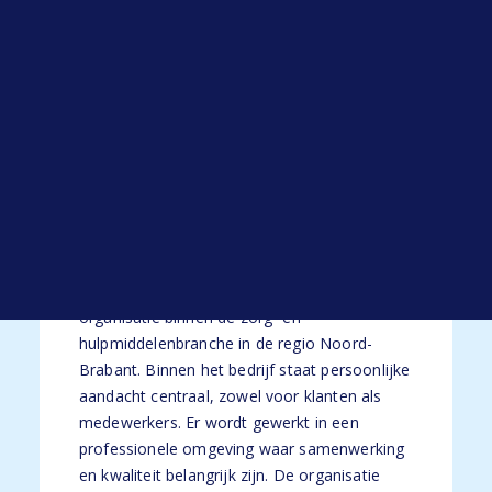
Je beschikt over mbo werk- en denkniveau
Open sollicitatie
in administratieve of financiële richting.
Werken bij HYP
Je beschikt over een goede beheersing van
Blogs
de Nederlandse taal.
Alle blogs
Je hebt ervaring met financiële
administratie en het verwerken van
facturen.
De organisatie
Je gaat aan de slag bij een innovatieve
organisatie binnen de zorg- en
hulpmiddelenbranche in de regio Noord-
Brabant. Binnen het bedrijf staat persoonlijke
aandacht centraal, zowel voor klanten als
medewerkers. Er wordt gewerkt in een
professionele omgeving waar samenwerking
en kwaliteit belangrijk zijn. De organisatie