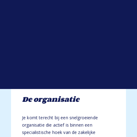
Open sollicitatie
Functie-eisen
Werken bij HYP
Blogs
Alle blogs
HBO werk- en denkniveau;
Goede beheersing van de Nederlandse
taal, Engels en/of een andere Europese
taal is een pré;
Commerciële instelling met sterke
communicatieve vaardigheden;
Proactieve houding en het vermogen om
kansen te signaleren en op te pakken.
De organisatie
Je komt terecht bij een snelgroeiende
organisatie die actief is binnen een
specialistische hoek van de zakelijke