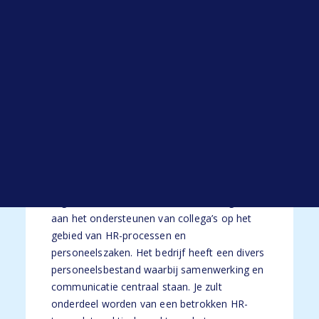
Open sollicitatie
personeelsadministratie.
Werken bij HYP
Blogs
De organisatie
Alle blogs
Je gaat aan de slag bij een middelgrote,
dynamische organisatie actief in een
commerciële dienstverlening in de bredere
regio van Breda. De organisatie heeft een
professionele werkcultuur met veel aandacht
voor structuur en een goede interne
organisatie. Er wordt in teamverband gewerkt
aan het ondersteunen van collega’s op het
gebied van HR-processen en
personeelszaken. Het bedrijf heeft een divers
personeelsbestand waarbij samenwerking en
communicatie centraal staan. Je zult
onderdeel worden van een betrokken HR-