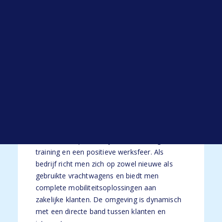
Open sollicitatie
Werken bij HYP
Je gaat aan de slag bij een gevestigde,
Blogs
middelgrote organisatie binnen de truck- en
Alle blogs
transportsector die zich bezighoudt met
verkoop, service en onderhoud van zware
voertuigen en transportoplossingen. De
organisatie behoort tot een grotere groep
met meerdere vestigingen verspreid door
Nederland en heeft een sterke familiecultuur
waarin samenwerking en betrokkenheid
belangrijk zijn. Er wordt veel aandacht
besteed aan persoonlijke ontwikkeling,
training en een positieve werksfeer. Als
bedrijf richt men zich op zowel nieuwe als
gebruikte vrachtwagens en biedt men
complete mobiliteitsoplossingen aan
zakelijke klanten. De omgeving is dynamisch
met een directe band tussen klanten en