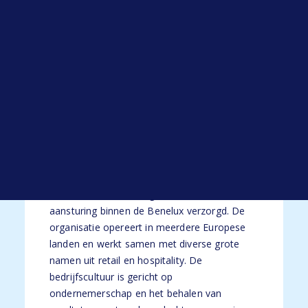
Open sollicitatie
Je hebt minimaal 3 jaar ervaring als
Werken bij HYP
advocaat of Legal Counsel, bij voorkeur in
Blogs
een internationale omgeving.
Alle blogs
De organisatie
Je komt terecht bij een internationale speler
binnen de retailsector, actief in uiteenlopende
branches zoals voeding, logistieke diensten
en servicestations. Vanuit een eigentijds
hoofdkantoor in de regio Breda wordt de
aansturing binnen de Benelux verzorgd. De
organisatie opereert in meerdere Europese
landen en werkt samen met diverse grote
namen uit retail en hospitality. De
bedrijfscultuur is gericht op
ondernemerschap en het behalen van