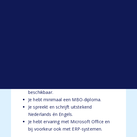
Open sollicitatie
en controleren van aantallen, prijzen,
Werken bij HYP
levertijden en speciale verzoeken.
Blogs
Alle blogs
Kortom: een dynamische rol waarin je elke
dag schakelt tussen klanten, systemen en
collega’s – en waarin jouw inzet écht het
verschil maakt.
Functie-eisen
Je bent 32 tot 40 uur per week
beschikbaar.
Je hebt minimaal een MBO-diploma.
Je spreekt en schrijft uitstekend
Nederlands én Engels.
Je hebt ervaring met Microsoft Office en
bij voorkeur ook met ERP-systemen.