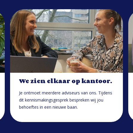
We zien elkaar op kantoor.
Je ontmoet meerdere adviseurs van ons. Tijdens
dit kennismakingsgesprek bespreken wij jou
behoeftes in een nieuwe baan.