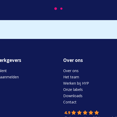
erkgevers
Over ons
alent
Over ons
 aanmelden
Het team
Werken bij HYP
Onze labels
Downloads
s
Contact
4.9