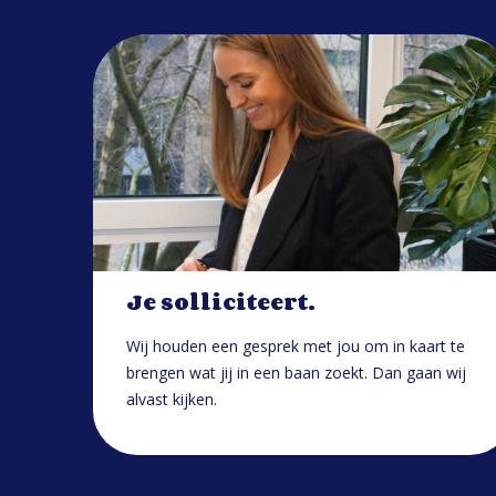
Je solliciteert.
Wij houden een gesprek met jou om in kaart te
brengen wat jij in een baan zoekt. Dan gaan wij
alvast kijken.