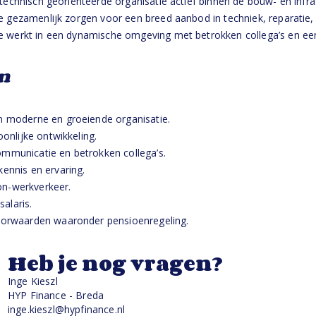
 technisch georiënteerde organisatie actief binnen de bouw- en infr
ie gezamenlijk zorgen voor een breed aanbod in techniek, reparatie,
e werkt in een dynamische omgeving met betrokken collega’s en een
n
n moderne en groeiende organisatie.
oonlijke ontwikkeling.
mmunicatie en betrokken collega’s.
ennis en ervaring.
on-werkverkeer.
alaris.
voorwaarden waaronder pensioenregeling.
Heb je nog vragen?
Inge Kieszl
HYP Finance - Breda
inge.kieszl@hypfinance.nl