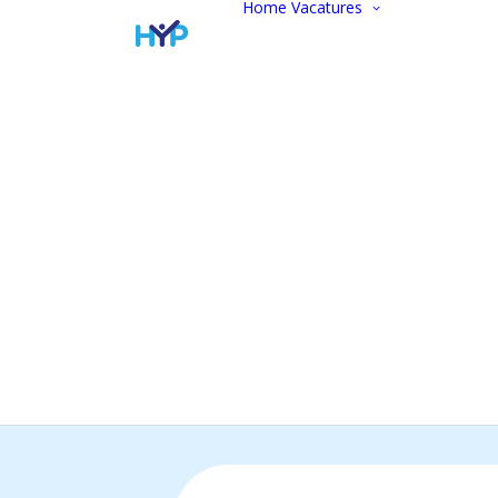
Home
Vacatures
Vacatur
Alle vac
Marketi
communi
Administ
Commer
Finance
Werken 
Open
sollicitat