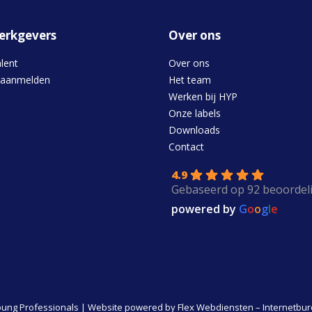
erkgevers
Over ons
alent
Over ons
 aanmelden
Het team
Werken bij HYP
Onze labels
Downloads
s
Contact
4.9
Gebaseerd op 92 beoordel
powered by
G
o
o
g
l
e
ung Professionals | Website powered by
Flex Webdiensten – Internetbu