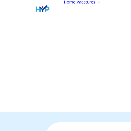
Home
Vacatures
Vacatur
Alle vac
Marketi
communi
Administ
Commer
Finance
Werken 
Open
sollicitat