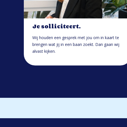
Je solliciteert.
Wij houden een gesprek met jou om in kaart te
brengen wat jij in een baan zoekt. Dan gaan wij
alvast kijken.