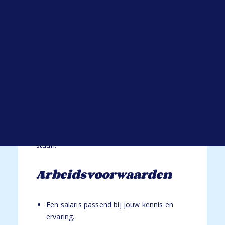
Open sollicitatie
Werken bij HYP
Je gaat aan de slag bij een toonaangevende
Blogs
leverancier van bouw- en afbouwmaterialen
Alle blogs
in de regio West-Brabant. Dit bedrijf staat
bekend om zijn vakmanschap,
klantgerichtheid en brede assortiment. Met
meerdere vestigingen en showrooms biedt
het een compleet aanbod voor zowel de
particuliere als zakelijke markt. Binnen het
team heerst een open en collegiale sfeer,
waarin samenwerking en kwaliteit centraal
staan.
Arbeidsvoorwaarden
Een salaris passend bij jouw kennis en
ervaring.