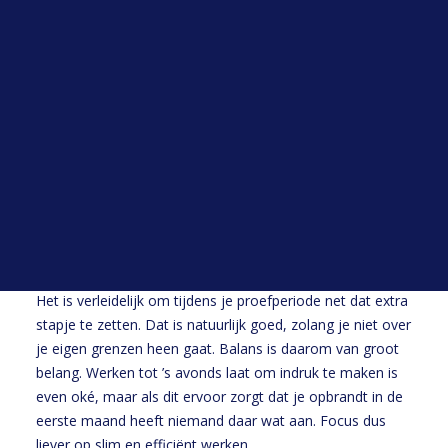
grap maken in een kantoor waar iedereen stijfjes achter
Open sollicitatie
zijn computer zit. Of juist andersom: als jij te formeel
Werken bij HYP
bent terwijl je collega’s in hoodies rondlopen.
Blogs
Alle blogs
4. Communiceer als een professional
Het lijkt misschien simpel, maar duidelijke communicatie
is erg belangrijk. Geef daarom updates over het werk dat
je hebt gedaan, laat vroegtijdig weten als je ergens mee
vastloopt en houd anderen op de hoogte van jouw
voortgang. Dit geeft jouw leidinggevende het vertrouwen
dat je alles onder controle hebt.
5. Ga voor 110% (maar vergeet je grenzen niet)
Het is verleidelijk om tijdens je proefperiode net dat extra
stapje te zetten. Dat is natuurlijk goed, zolang je niet over
je eigen grenzen heen gaat. Balans is daarom van groot
belang. Werken tot ’s avonds laat om indruk te maken is
even oké, maar als dit ervoor zorgt dat je opbrandt in de
eerste maand heeft niemand daar wat aan. Focus dus
liever op slim en efficiënt werken.